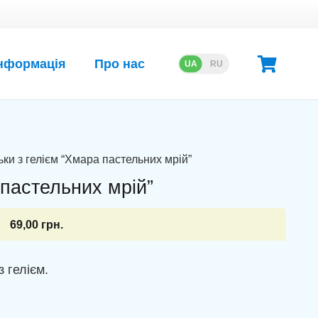
нформація
Про нас
UA
RU
ьки з гелієм “Хмара пастельних мрій”
 пастельних мрій”
69,00
грн.
з гелієм.