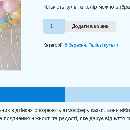
Кількість куль та колір можно вибра
Кульки
Додати в кошик
з
гелієм
Категорії:
8 березня
,
Гелієві кульки
“Хмара
пастельних
мрій"
кількість
ельних відтінках створюють атмосферу казки. Вони ніб
 поєднання ніжності та радості, яке дарує відчуття с