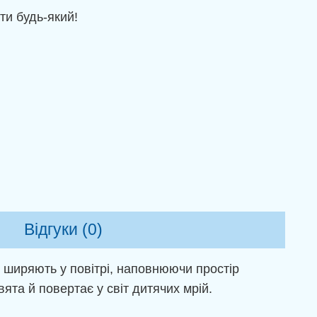
ти будь-який!
Відгуки (0)
и ширяють у повітрі, наповнюючи простір
вята й повертає у світ дитячих мрій.