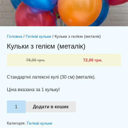
Головна
/
Гелієві кульки
/ Кульки з гелієм (металік)
Кульки з гелієм (металік)
Оригінальна
Поточна
78,00
грн.
72,00
грн.
ціна:
ціна:
78,00 грн..
72,00 грн..
Стандартні латексні кулі (30 см) (металік).
Ціна вказана за 1 кульку!
Кульки
Додати в кошик
з
гелієм
Категорія:
Гелієві кульки