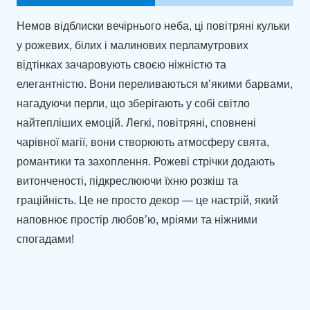
Немов відблиски вечірнього неба, ці повітряні кульки
у рожевих, білих і малинових перламутрових
відтінках зачаровують своєю ніжністю та
елегантністю. Вони переливаються м’якими барвами,
нагадуючи перли, що зберігають у собі світло
найтепліших емоцій. Легкі, повітряні, сповнені
чарівної магії, вони створюють атмосферу свята,
романтики та захоплення. Рожеві стрічки додають
витонченості, підкреслюючи їхню розкіш та
граційність. Це не просто декор — це настрій, який
наповнює простір любов’ю, мріями та ніжними
спогадами!