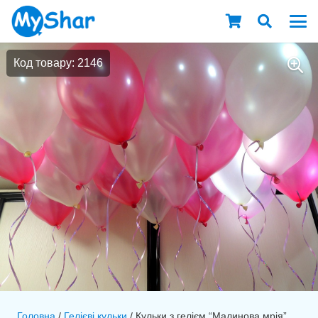
Код товару: 2146
Головна
/
Гелієві кульки
/ Кульки з гелієм “Малинова мрія”