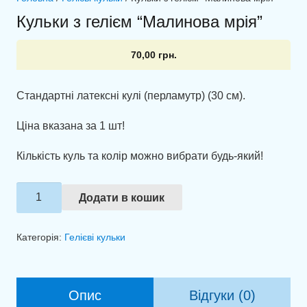
Кульки з гелієм “Малинова мрія”
70,00
грн.
Стандартні латексні кулі (перламутр) (30 см).
Ціна вказана за 1 шт!
Кількість куль та колір можно вибрати будь-який!
Кульки
Додати в кошик
з
гелієм
Категорія:
Гелієві кульки
"Малинова
мрія"
кількість
Опис
Відгуки (0)