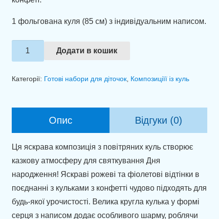
1 фольгована куля (85 см) з індивідуальним написом.
Композиція
Додати в кошик
із
куль
Категорії:
Готові набори для діточок
,
Композиціїї із куль
"Чарівність
кольорів"
кількість
Опис
Відгуки (0)
Ця яскрава композиція з повітряних куль створює
казкову атмосферу для святкування Дня
народження! Яскраві рожеві та фіолетові відтінки в
поєднанні з кульками з конфетті чудово підходять для
будь-якої урочистості. Велика кругла кулька у формі
серця з написом додає особливого шарму, роблячи