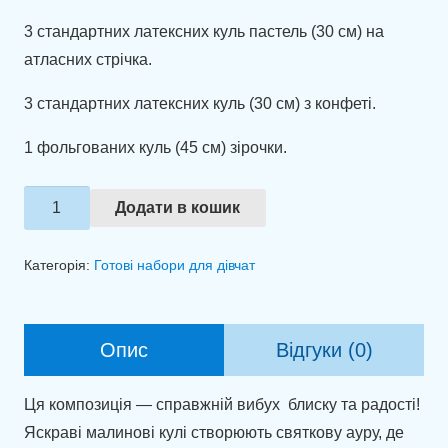
3 стандартних латексних куль пастель (30 см) на
атласних стрічка.
3 стандартних латексних куль (30 см) з конфеті.
1 фольгованих куль (45 см) зірочки.
Композиція
Додати в кошик
із
куль
Категорія:
Готові набори для дівчат
"Феєрія
кольору"
кількість
Опис
Відгуки (0)
Ця композиція — справжній вибух блиску та радості!
Яскраві малинові кулі створюють святкову ауру, де