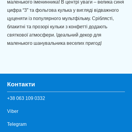
маленького іменинника! В центрі уваги – велика синя
цифра “3” та фольгова кулька у вигляді відважного
цуценяти із популярного мультфільму. Сріблясті,
блакитні та прозорі кульки з конфетті додають
святкової атмосфери. Ідеальний декор для
маленького шанувальника веселих пригод!
Контакти
+38 063 109 0332
Viber
Telegram