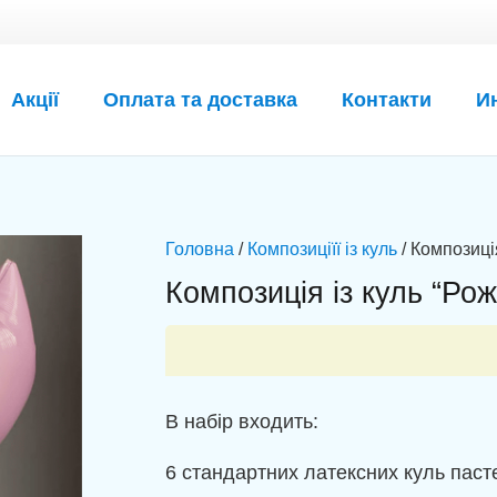
Акції
Оплата та доставка
Контакти
И
Головна
/
Композиціїї із куль
/ Композиція
Композиція із куль “Рож
В набір входить:
6 стандартних латексних куль пасте