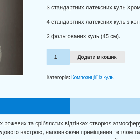
3 стандартних латексних куль Хром 
4 стандартних латексних куль з конф
2 фольгованих куль (45 см).
Композиція
Додати в кошик
із
куль
Категорія:
Композиціїї із куль
"Рожеві
нотки"
кількість
их рожевих та сріблястих відтінках створює атмосферу
у чудового настрою, наповнюючи приміщення теплом та