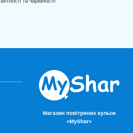
нтності та чарівності!
Магазин повітряних кульок
«MyShar»