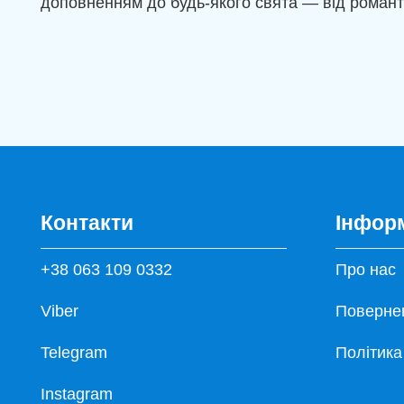
доповненням до будь-якого свята — від романти
Контакти
Інфор
+38 063 109 0332
Про нас
Viber
Повернен
Telegram
Політика
Instagram