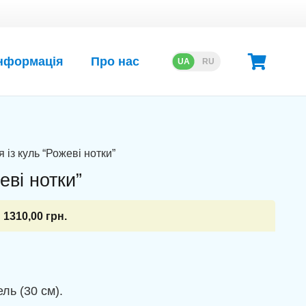
нформація
Про нас
UA
RU
 із куль “Рожеві нотки”
еві нотки”
1310,00
грн.
ль (30 см).