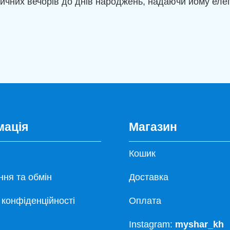
чних вечорів до днів народжень, надаючи йому елега
мація
Магазин
Кошик
ня та обмін
Доставка
 конфіденційності
Оплата
Instagram:
myshar_kh