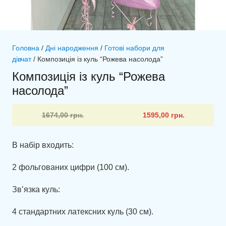
Головна
/
Дні народження
/
Готові набори для
дівчат
/ Композиція із куль “Рожева насолода”
Композиція із куль “Рожева
насолода”
Оригінальна
Поточна
1674,00
грн.
1595,00
грн.
ціна:
ціна:
1674,00 грн..
1595,00 грн..
В набір входить:
2 фольгованих цифри (100 см).
Зв’язка куль:
4 стандартних латексних куль (30 см).