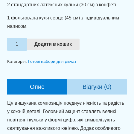
2 стандартних латексних кульки (30 см) з конфеті.
1 фольгована куля серце (45 см) з індивідуальним
написом.
Композиція
Додати в кошик
із
куль
Категорія:
Готові набори для дівчат
"Рожева
насолода"
кількість
Опис
Відгуки (0)
Ця вишукана композиція поєднує ніжність та радість
у кожній деталі. Головний акцент ставлять великі
повітряні кульки у формі цифр, які символізують
святкування важливого ювілею. Додає особливого