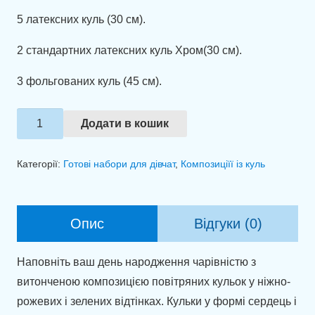
5 латексних куль (30 см).
2 стандартних латексних куль Хром(30 см).
3 фольгованих куль (45 см).
Композиція
Додати в кошик
із
куль
Категорії:
Готові набори для дівчат
,
Композиціїї із куль
"Ніжний
подих
свята"
Опис
Відгуки (0)
кількість
Наповніть ваш день народження чарівністю з
витонченою композицією повітряних кульок у ніжно-
рожевих і зелених відтінках. Кульки у формі сердець і