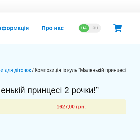
нформація
Про нас
UA
RU
и для діточок
/ Композиція із куль “Маленькій принцесі
енькій принцесі 2 рочки!”
1627,00
грн.