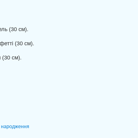
ль (30 см).
етті (30 см).
(30 см).
і народження