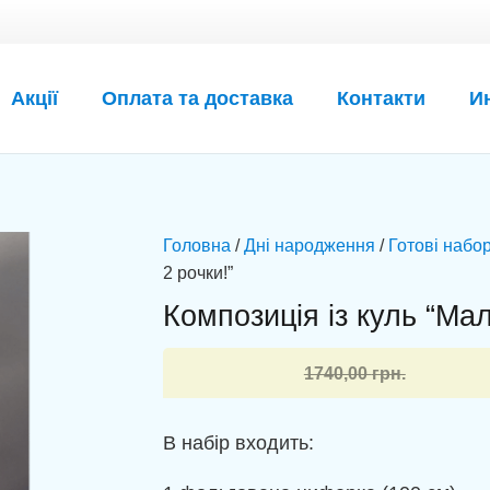
Акції
Оплата та доставка
Контакти
И
Головна
/
Дні народження
/
Готові набор
2 рочки!”
Композиція із куль “Мал
Оригінальна
Поточна
1740,00
грн.
ціна:
ціна:
1740,00 грн..
1627,00 грн..
В набір входить: