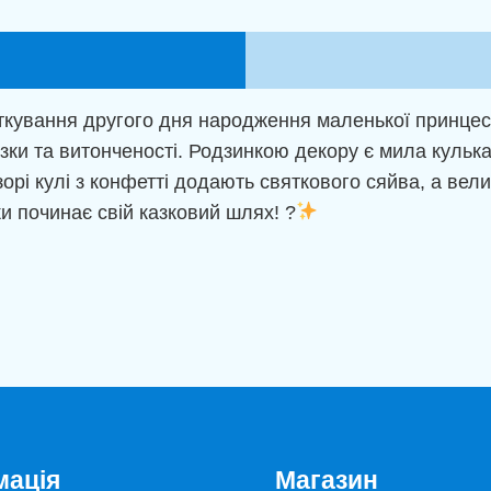
2
рочки!"
кількість
яткування другого дня народження маленької принцес
ки та витонченості. Родзинкою декору є мила кулька
озорі кулі з конфетті додають святкового сяйва, а ве
ки починає свій казковий шлях! ?
мація
Магазин