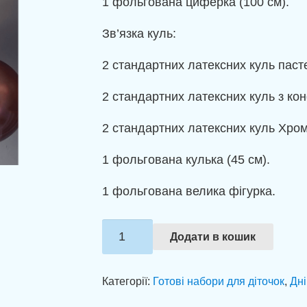
1 фольгована циферка (100 см).
Зв’язка куль:
2 стандартних латексних куль пасте
2 стандартних латексних куль з конф
2 стандартних латексних куль Хром 
1 фольгована кулька (45 см).
1 фольгована велика фігурка.
Композиція
Додати в кошик
із
куль
Категорії:
Готові набори для діточок
,
Дн
"Маленькій
принцесі