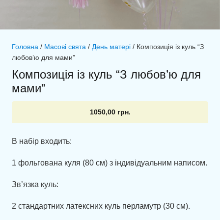
Головна
/
Масові свята
/
День матері
/ Композиція із куль “З
любов’ю для мами”
Композиція із куль “З любов’ю для
мами”
1050,00
грн.
В набір входить:
1 фольгована куля (80 см) з індивідуальним написом.
Зв’язка куль:
2 стандартних латексних куль перламутр (30 см).