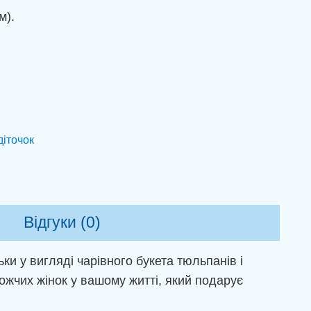
м).
діточок
Відгуки (0)
и у вигляді чарівного букета тюльпанів і
ожчих жінок у вашому житті, який подарує