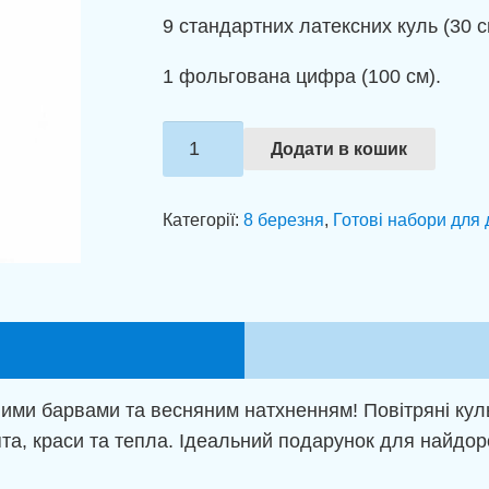
9 стандартних латексних куль (30 с
1 фольгована цифра (100 см).
Композиція
Додати в кошик
із
куль
Категорії:
8 березня
,
Готові набори для 
"Весняна
фантазія"
кількість
ими барвами та весняним натхненням! Повітряні кульк
та, краси та тепла. Ідеальний подарунок для найдор