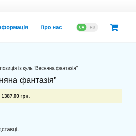
нформація
Про нас
UA
RU
позиція із куль “Весняна фантазія”
сняна фантазія”
1387,00
грн.
дставці.