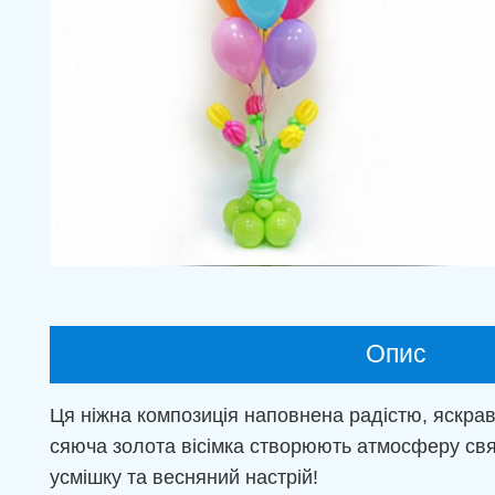
Опис
Ця ніжна композиція наповнена радістю, яскрав
сяюча золота вісімка створюють атмосферу свя
усмішку та весняний настрій!