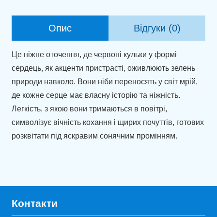
сердець
кількість
Опис
Відгуки (0)
Це ніжне оточення, де червоні кульки у формі
сердець, як акценти пристрасті, оживлюють зелень
природи навколо. Вони ніби переносять у світ мрій,
де кожне серце має власну історію та ніжність.
Легкість, з якою вони тримаються в повітрі,
символізує вічність кохання і щирих почуттів, готових
розквітати під яскравим сонячним промінням.
Контакти