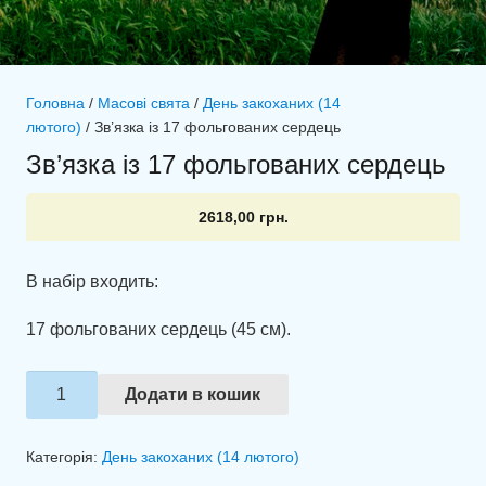
Головна
/
Масові свята
/
День закоханих (14
лютого)
/ Зв’язка із 17 фольгованих сердець
Зв’язка із 17 фольгованих сердець
2618,00
грн.
В набір входить:
17 фольгованих сердець (45 см).
Зв'язка
Додати в кошик
із
17
Категорія:
День закоханих (14 лютого)
фольгованих