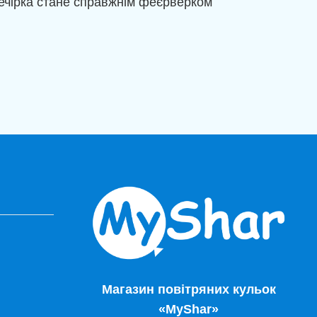
вечірка стане справжнім феєрверком
Магазин повітряних кульок
«MyShar»