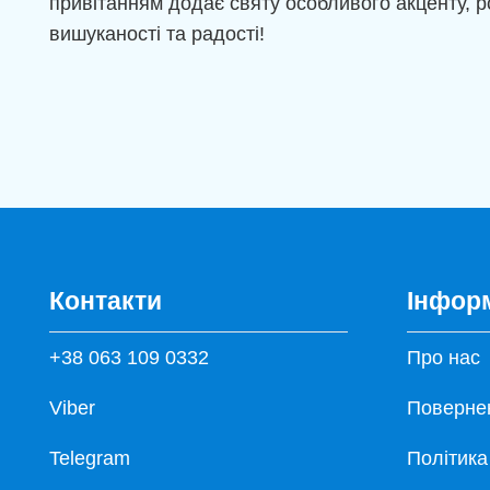
привітанням додає святу особливого акценту, 
вишуканості та радості!
Контакти
Інфор
+38 063 109 0332
Про нас
Viber
Повернен
Telegram
Політика