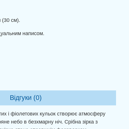
(30 см).
ідуальним написом.
Відгуки (0)
тих і фіолетових кульок створює атмосферу
яне небо в безхмарну ніч. Срібна зірка з