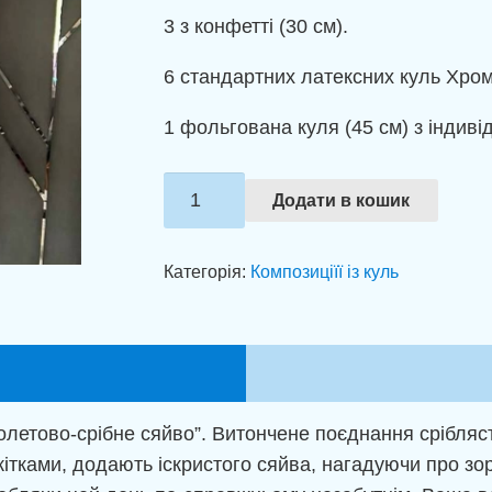
3 з конфетті (30 см).
6 стандартних латексних куль Хром 
1 фольгована куля (45 см) з індив
Зв'язка
Додати в кошик
куль
"Фіолетово-
Категорія:
Композиціїї із куль
срібне
сяйво"
кількість
олетово-срібне сяйво”. Витончене поєднання срібляс
скітками, додають іскристого сяйва, нагадуючи про зор