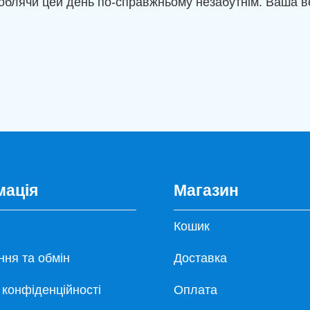
роблячи цей день по-справжньому незабутнім. Ваша 
мація
Магазин
Кошик
ня та обмін
Доставка
 конфіденційності
Оплата