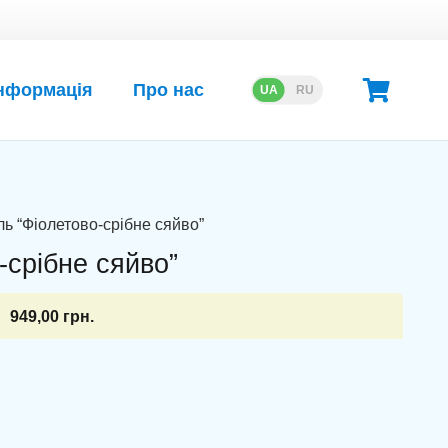
нформація
Про нас
UA
RU
уль “Фіолетово-срібне сяйво”
-срібне сяйво”
949,00
грн.