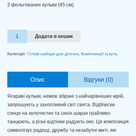
2 фольгованих кульки (45 см).
Зв'язка
Додати в кошик
куль
"Свято
Категорії:
Готові набори для діточок
,
Композиціїї із куль
в
кожному
кольорі"
Опис
Відгуки (0)
кількість
Яскраві кульки, немов зібрані з найчарівніших мрій,
запрошують у захопливий світ свята. Відблиски
сонця на золотистих та синіх шарах грайливо
танцюють, а різні відтінки радують око. Ця композиція
символізує радощі, дружбу та незабутні миті, які