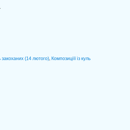
.
 закоханих (14 лютого)
,
Композиціїї із куль