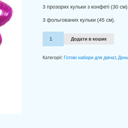
3 прозорих кульки з конфеті (30 см)
3 фольгованих кульки (45 см).
Зв'язка
Додати в кошик
куль
"Рожева
Категорії:
Готові набори для дівчат
,
День
насолода"
кількість