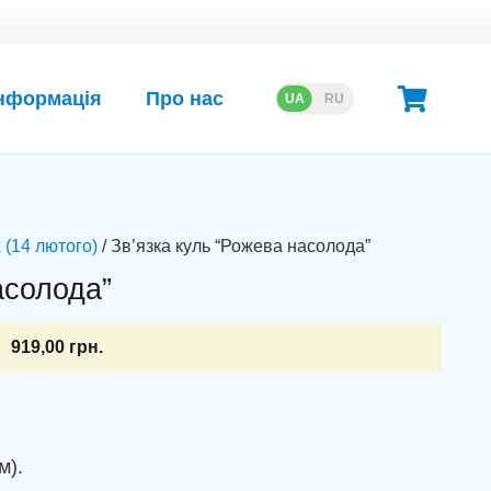
нформація
Про нас
UA
RU
 (14 лютого)
/ Зв’язка куль “Рожева насолода”
асолода”
919,00
грн.
м).