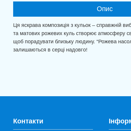
Опис
Ця яскрава композиція з кульок – справжній виб
та матових рожевих куль створює атмосферу свя
щоб порадувати близьку людину. “Рожева насол
залишаються в серці надовго!
Контакти
Інфор