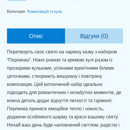
куль
"Перлинка"
Категорія:
Композиціїї із куль
кількість
Опис
Відгуки (0)
Перетворіть своє свято на чарівну казку з набором
“Перлинка”. Ніжні рожеві та кремові кулі разом із
прозорими кульками, усіяними крихітними білими
цяточками, створюють вишукану і повітряну
композицію. Цей витончений набір ідеально
підходить для романтичних і незабутніх моментів, де
кожна деталь додає відчуття легкості та гармонії.
Перлинка принесе емоційне тепло і ніжність,
додаючи особливого шарму та краси вашому святу.
Нехай ваш день буде наповнений світлом, радістю і