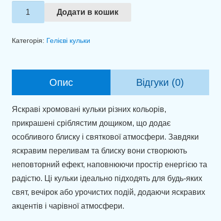
Зв'язка
Додати в кошик
куль
"Мерехтіння
Категорія:
Гелієві кульки
сяйва"
кількість
Опис
Відгуки (0)
Яскраві хромовані кульки різних кольорів,
прикрашені сріблястим дощиком, що додає
особливого блиску і святкової атмосфери. Завдяки
яскравим переливам та блиску вони створюють
неповторний ефект, наповнюючи простір енергією та
радістю. Ці кульки ідеально підходять для будь-яких
свят, вечірок або урочистих подій, додаючи яскравих
акцентів і чарівної атмосфери.