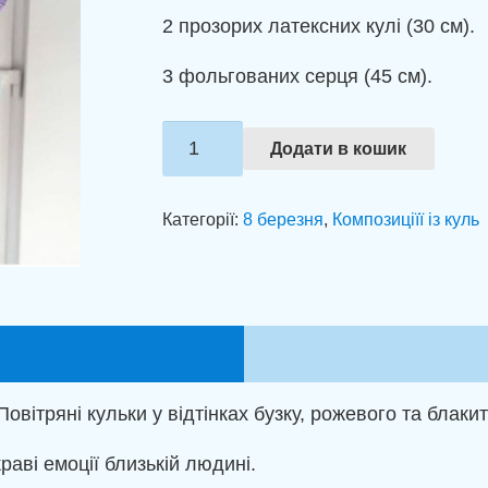
2 прозорих латексних кулі (30 см).
3 фольгованих серця (45 см).
Зв'язка
Додати в кошик
куль
"Бузковий
Категорії:
8 березня
,
Композиціїї із куль
комплімент"
кількість
вітряні кульки у відтінках бузку, рожевого та блаки
раві емоції близькій людині.