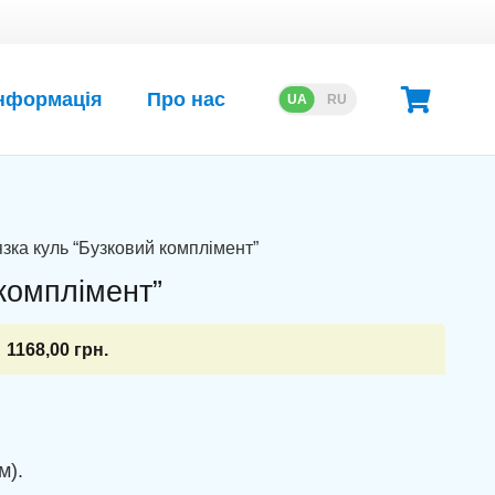
нформація
Про нас
UA
RU
язка куль “Бузковий комплімент”
 комплімент”
1168,00
грн.
м).