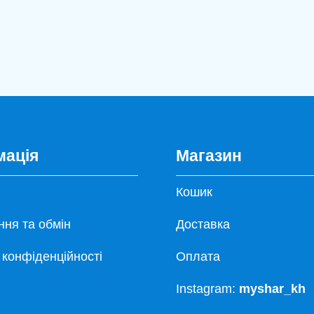
мація
Магазин
Кошик
ня та обмін
Доставка
 конфіденційності
Оплата
Instagram:
myshar_kh