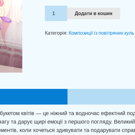
Зайченятко
Додати в кошик
з
великим
Категорія:
Композиції із повітряних куль
букетом
квіточок
кількість
м букетом квітів — це ніжний та водночас ефектний п
агу та дарує щирі емоції з першого погляду. Великий
оментів, коли хочеться здивувати та подарувати спр