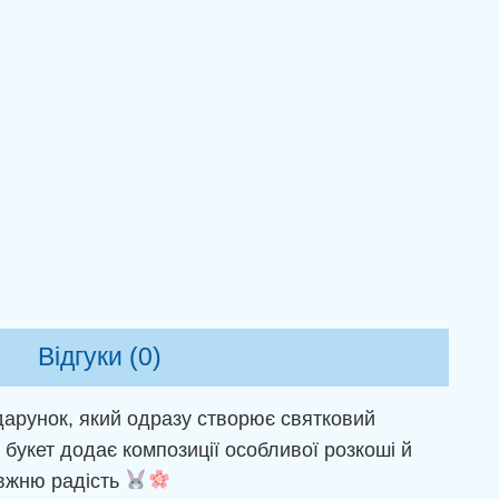
Відгуки (0)
одарунок, який одразу створює святковий
 букет додає композиції особливої розкоші й
авжню радість