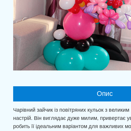
Опис
Чарівний зайчик із повітряних кульок з велики
настрій. Він виглядає дуже милим, привертає ув
робить її ідеальним варіантом для важливих м