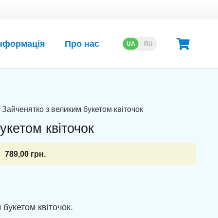
нформація
Про нас
UA
RU
 Зайченятко з великим букетом квіточок
укетом квіточок
789,00
грн.
 букетом квіточок.