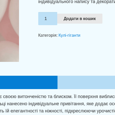
індивідуального напису та декорати
Дзеркальна
Додати в кошик
куля
для
Категорія:
Кулі-гіганти
дівчинки
кількість
 своєю витонченістю та блиском. Її поверхня виблис
і нанесено індивідуальне привітання, яке додає особ
 їй елегантності та ніжності, підкреслюючи урочисті