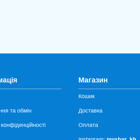
мація
Магазин
Кошик
ня та обмін
Доставка
 конфіденційності
Оплата
Instagram:
myshar_kh