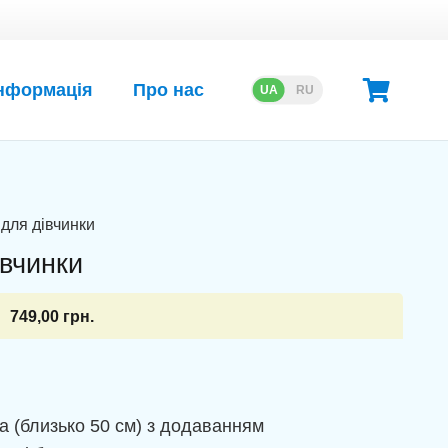
нформація
Про нас
UA
RU
 для дівчинки
івчинки
749,00
грн.
а (близько 50 см) з додаванням