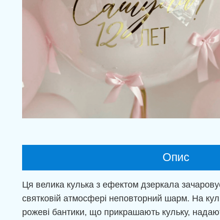
Опис
Ця велика кулька з ефектом дзеркала зачаровує
святковій атмосфері неповторний шарм. На кульц
рожеві бантики, що прикрашають кульку, надають