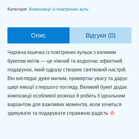
з
Категорія:
Композиції із повітряних куль
букетом
квітів
+
Опис
Відгуки (0)
циферкою
кількість
Чарівна кішечка із повітряних кульок з великим
букетом квітів — це ніжний та водночас ефектний
подарунок, який одразу створює святковий настрій.
Він виглядає дуже милим, привертає увагу та дарує
щирі емоції з першого погляду. Великий букет додає
композиції особливої розкоші й робить її ідеальним
варіантом для важливих моментів, коли хочеться
здивувати та подарувати справжню радість