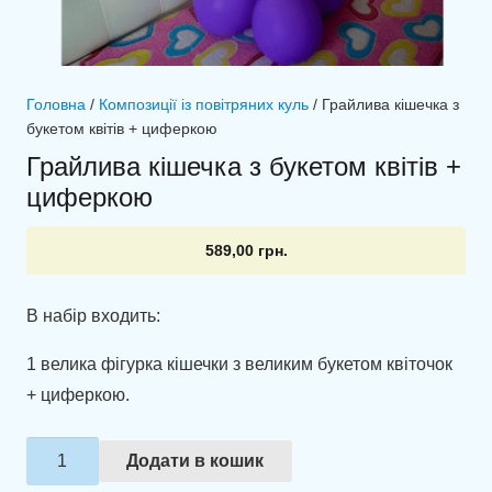
Головна
/
Композиції із повітряних куль
/ Грайлива кішечка з
букетом квітів + циферкою
Грайлива кішечка з букетом квітів +
циферкою
589,00
грн.
В набір входить:
1 велика фігурка кішечки з великим букетом квіточок
+ циферкою.
Грайлива
Додати в кошик
кішечка