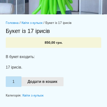
Головна
/
Квіти з кульок
/ Букет із 17 ірисів
Букет із 17 ірисів
850,00
грн.
В букет входить:
17 ірисів.
Букет
Додати в кошик
із
17
Категорія:
Квіти з кульок
ірисів
кількість