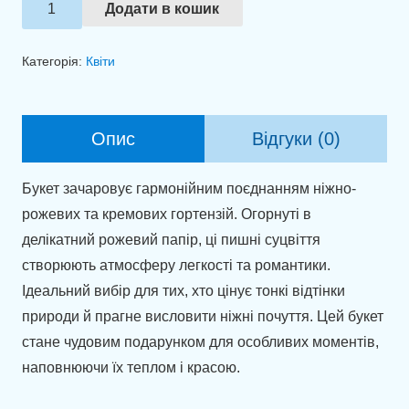
Букет
Додати в кошик
із
гортензії
Категорія:
Квіти
"Зефірна
хмаринка"
кількість
Опис
Відгуки (0)
Букет зачаровує гармонійним поєднанням ніжно-
рожевих та кремових гортензій. Огорнуті в
делікатний рожевий папір, ці пишні суцвіття
створюють атмосферу легкості та романтики.
Ідеальний вибір для тих, хто цінує тонкі відтінки
природи й прагне висловити ніжні почуття. Цей букет
стане чудовим подарунком для особливих моментів,
наповнюючи їх теплом і красою.