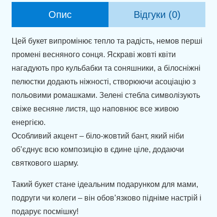
"Промінчики
Опис
Відгуки (0)
Щастя"
кількість
Цей букет випромінює тепло та радість, немов перші
промені весняного сонця. Яскраві жовті квіти
нагадують про кульбабки та соняшники, а білосніжні
пелюстки додають ніжності, створюючи асоціацію з
польовими ромашками. Зелені стебла символізують
свіже весняне листя, що наповнює все живою
енергією.
Особливий акцент – біло-жовтий бант, який ніби
об’єднує всю композицію в єдине ціле, додаючи
святкового шарму.
Такий букет стане ідеальним подарунком для мами,
подруги чи колеги – він обов’язково підніме настрій і
подарує посмішку!