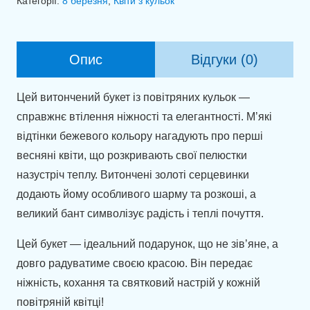
Категорії:
8 березня
,
Квіти з кульок
повітряних
куль
"Мерехтіння"
Опис
Відгуки (0)
кількість
Цей витончений букет із повітряних кульок —
справжнє втілення ніжності та елегантності. М’які
відтінки бежевого кольору нагадують про перші
весняні квіти, що розкривають свої пелюстки
назустріч теплу. Витончені золоті серцевинки
додають йому особливого шарму та розкоші, а
великий бант символізує радість і теплі почуття.
Цей букет — ідеальний подарунок, що не зів’яне, а
довго радуватиме своєю красою. Він передає
ніжність, кохання та святковий настрій у кожній
повітряній квітці!