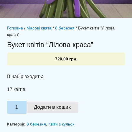
Головна
/
Масові свята
/
8 березня
/ Букет квітів “Лілова
краса”
Букет квітів “Лілова краса”
720,00
грн.
В набір входить:
17 квітів
Букет
Додати в кошик
квітів
"Лілова
Категорії:
8 березня
,
Квіти з кульок
краса"