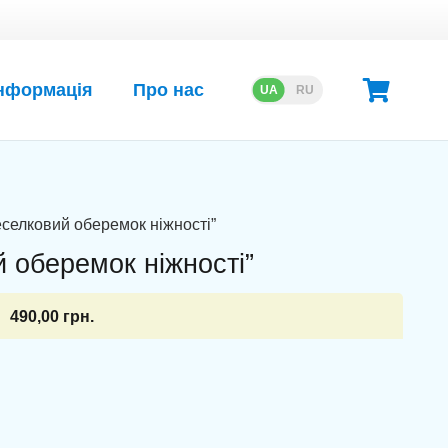
нформація
Про нас
UA
RU
Веселковий оберемок ніжності”
й оберемок ніжності”
490,00
грн.