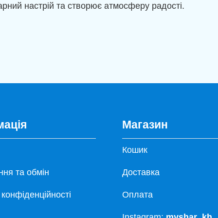
 гарний настрій та створює атмосферу радості.
мація
Магазин
Кошик
ня та обмін
Доставка
 конфіденційності
Оплата
Instagram:
myshar_kh