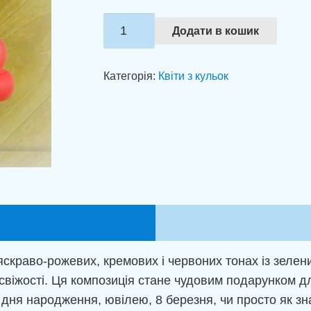
Букет
Додати в кошик
квітів
"Веселковий
Категорія:
Квіти з кульок
оберемок
ніжності"
кількість
 яскраво-рожевих, кремових і червоних тонах із зеле
іжості. Ця композиція стане чудовим подарунком для 
дня народження, ювілею, 8 березня, чи просто як зна