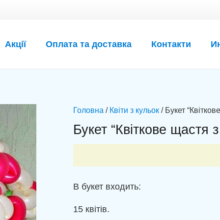
Акції
Оплата та доставка
Контакти
И
Головна
/
Квіти з кульок
/ Букет “Квітков
Букет “Квіткове щастя з
В букет входить:
15 квітів.