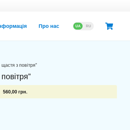
нформація
Про нас
UA
RU
е щастя з повітря”
 повітря”
560,00
грн.