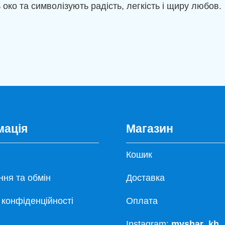
ь око та символізують радість, легкість і щиру любов.
мація
Магазин
Кошик
ня та обмін
Доставка
 конфіденційності
Оплата
Instagram:
myshar_kh