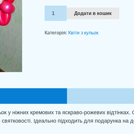
Букет
Додати в кошик
"Квіткове
щастя
Категорія:
Квіти з кульок
з
повітря"
кількість
ьок у ніжних кремових та яскраво-рожевих відтінках. 
святковості. Ідеально підходить для подарунка на д