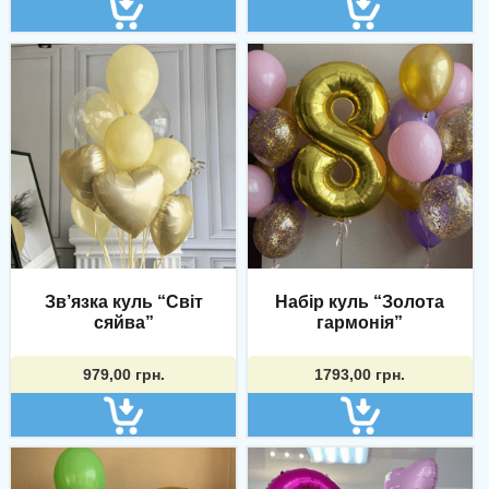
1220,00 грн..
1143,00 грн..
Зв’язка куль “Світ
Набір куль “Золота
сяйва”
гармонія”
979,00
грн.
1793,00
грн.