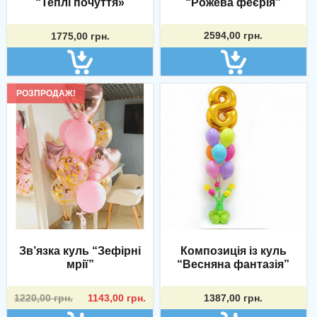
“Рожева феєрія”
“Теплі почуття»
2594,00
грн.
1775,00
грн.
РОЗПРОДАЖ!
Зв’язка куль “Зефірні
Композиція із куль
мрії”
“Весняна фантазія”
Оригінальна
Поточна
1220,00
грн.
1143,00
грн.
1387,00
грн.
ціна:
ціна: