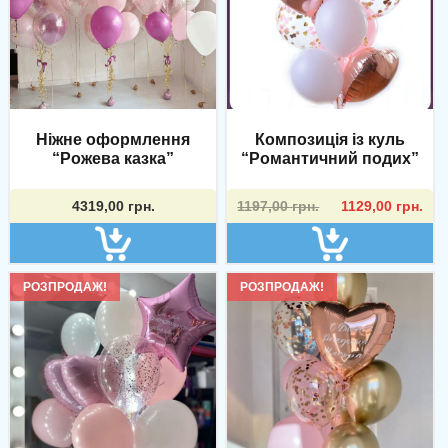
Ніжне оформлення
Композиція із куль
“Рожева казка”
“Романтичний подих”
Оригінальна
Поточна
4319,00
грн.
1197,00
грн.
1129,00
грн.
ціна:
ціна:
1197,00 грн..
1129,00 грн..
РОЗПРОДАЖ!
РОЗПРОДАЖ!