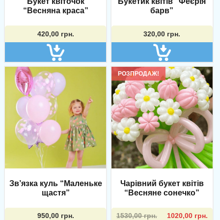
Букет квіточок
Букетик квітів “Феєрія
“Весняна краса”
барв”
420,00
грн.
320,00
грн.
РОЗПРОДАЖ!
Зв’язка куль “Маленьке
Чарівний букет квітів
щастя”
“Весняне сонечко”
Оригінальна
Поточна
950,00
грн.
1530,00
грн.
1020,00
грн.