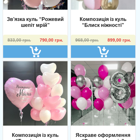
Зв’язка куль “Рожевий
Композиція із куль
шепіт мрій”
“Блиск ніжності”
Оригінальна
Поточна
Оригінальна
Поточна
833,00
грн.
790,00
грн.
968,00
грн.
899,00
грн.
ціна:
ціна:
ціна:
ціна:
833,00 грн..
790,00 грн..
968,00 грн..
899,00 грн..
Яскраве оформлення
Композиція із куль