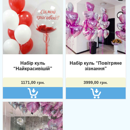
Набір куль
Набір куль “Повітряне
“Найкрасивішій”
зізнання”
1171,00
грн.
3999,00
грн.