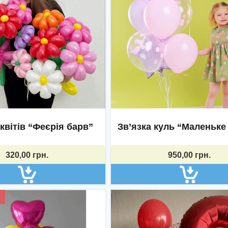
мація
Магазин
Кошик
ня та обмін
Доставка
квітів “Феєрія барв”
Зв’язка куль “Маленьке
 конфіденційності
Оплата
320,00
грн.
950,00
грн.
Instagram:
myshar_kh