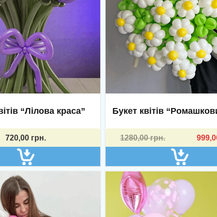
вітів “Лілова краса”
Букет квітів “Ромашков
Оригінальна
Поточна
720,00
грн.
1280,00
грн.
999,
ціна:
ціна:
1280,00 грн..
999,00 грн..