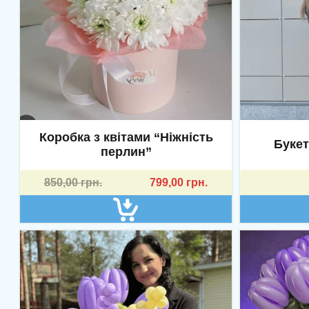
Коробка з квітами “Ніжність
Букет
перлин”
Оригінальна
Поточна
850,00
грн.
799,00
грн.
ціна:
ціна:
850,00 грн..
799,00 грн..