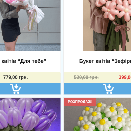
 квітів “Для тебе”
Букет квітів “Зефір
Оригінальна
Поточна
779,00
грн.
520,00
грн.
399,
ціна:
ціна:
520,00 грн..
399,00 грн..
РОЗПРОДАЖ!