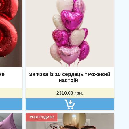
Нд. 10.00-16.00.
Доставка:
07.00-22.00, без
вихідних.
ве
Зв’язка із 15 сердець “Рожевий
настрій”
2310,00
грн.
РОЗПРОДАЖ!