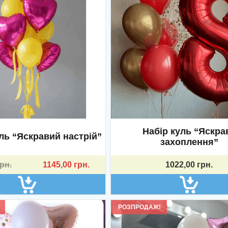
Набір куль “Яскра
уль “Яскравий настрій”
захоплення”
© 2026 myshar.com.ua. Усі права захищені.
ьна
рн.
1145,00
грн.
1022,00
грн.
н..
н..
РОЗПРОДАЖ!