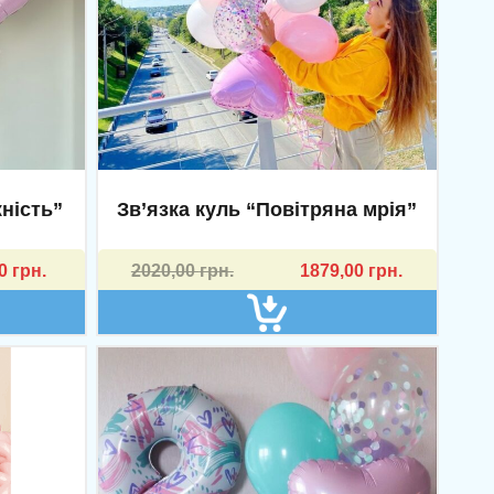
ність”
Зв’язка куль “Повітряна мрія”
Оригінальна
Поточна
00
грн.
2020,00
грн.
1879,00
грн.
ціна:
ціна:
2020,00 грн..
1879,00 грн..