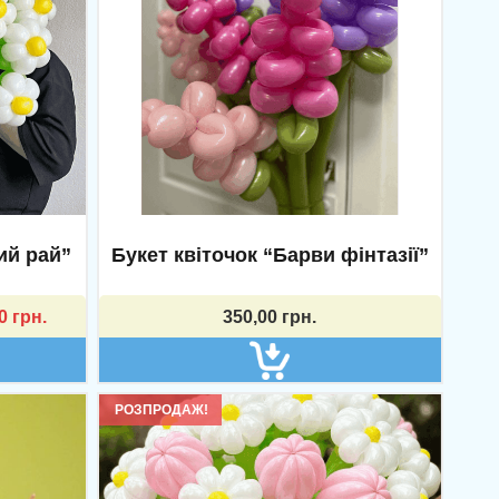
ий рай”
Букет квіточок “Барви фінтазії”
00
грн.
350,00
грн.
РОЗПРОДАЖ!