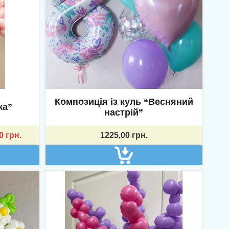
Композиція із куль “Весняний
ка”
настрій”
00
грн.
1225,00
грн.