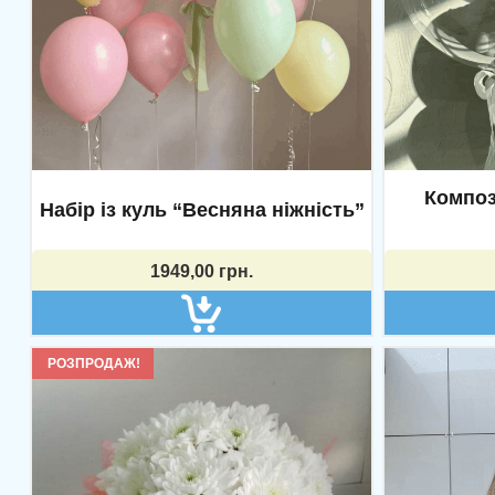
Композ
Набір із куль “Весняна ніжність”
1949,00
грн.
РОЗПРОДАЖ!