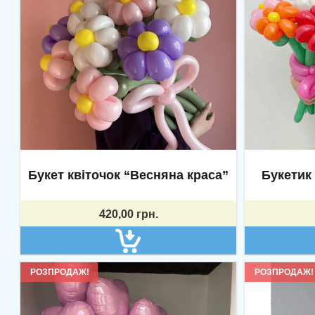
Контакти
Інфор
+38 063 109 0332
Про нас
Viber
Повернен
Букет квіточок “Весняна краса”
Букетик 
Telegram
Політика
420,00
грн.
Instagram
РОЗПРОДАЖ!
РОЗПРОДАЖ!