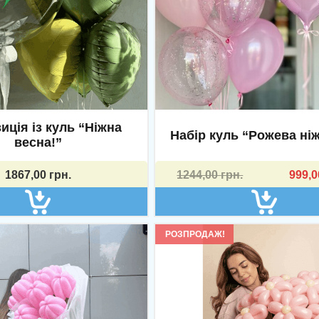
иція із куль “Ніжна
Набір куль “Рожева ніж
весна!”
Оригінальна
Поточна
1867,00
грн.
1244,00
грн.
999,
ціна:
ціна:
1244,00 грн..
999,00 грн..
РОЗПРОДАЖ!